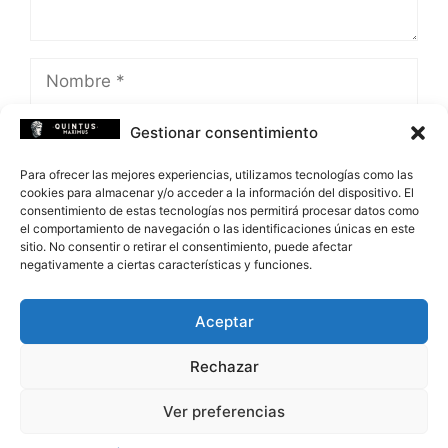
Nombre
Correo
Gestionar consentimiento
electrónico
Para ofrecer las mejores experiencias, utilizamos tecnologías como las
Web
cookies para almacenar y/o acceder a la información del dispositivo. El
consentimiento de estas tecnologías nos permitirá procesar datos como
el comportamiento de navegación o las identificaciones únicas en este
Guarda mi nombre, correo electrónico y web
sitio. No consentir o retirar el consentimiento, puede afectar
en este navegador para la próxima vez que
negativamente a ciertas características y funciones.
comente.
Aceptar
Rechazar
Ver preferencias