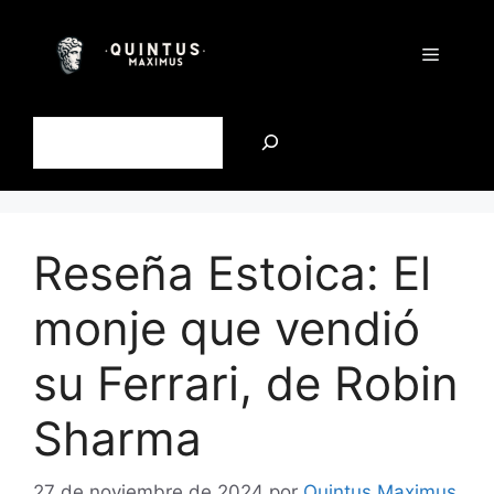
Saltar
al
Menú
contenido
Buscar
Reseña Estoica: El
monje que vendió
su Ferrari, de Robin
Sharma
27 de noviembre de 2024
por
Quintus Maximus